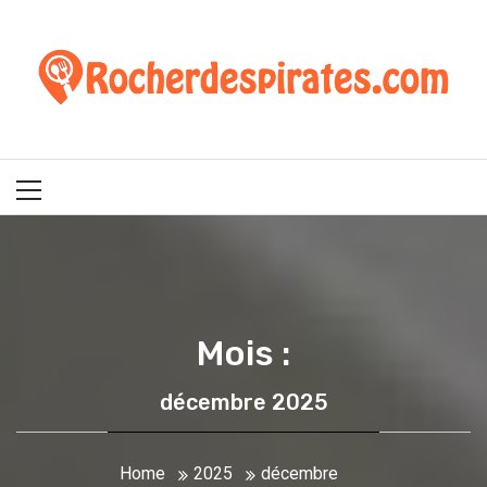
Skip
Rocherdespirates.c
to
content
: Blog sur la cuisine
et la gastronomie
Primary
Menu
Mois :
décembre 2025
Home
2025
décembre